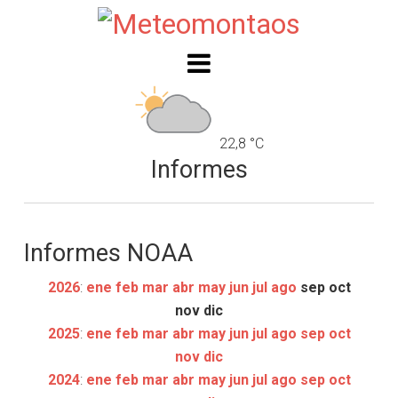
22,8 °C
Informes
Informes NOAA
2026
:
ene
feb
mar
abr
may
jun
jul
ago
sep
oct
nov
dic
2025
:
ene
feb
mar
abr
may
jun
jul
ago
sep
oct
nov
dic
2024
:
ene
feb
mar
abr
may
jun
jul
ago
sep
oct