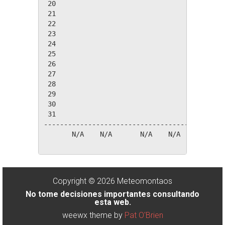
 20

 21

 22

 23

 24

 25

 26

 27

 28

 29

 30

 31

---------------------------------------------
       N/A    N/A       N/A    N/A       N/A 
Copyright © 2026 Meteomontaos
No tome decisiones importantes consultando
esta web.
weewx theme by
Pat O'Brien