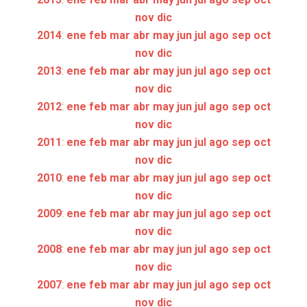
nov
dic
2014
:
ene
feb
mar
abr
may
jun
jul
ago
sep
oct
nov
dic
2013
:
ene
feb
mar
abr
may
jun
jul
ago
sep
oct
nov
dic
2012
:
ene
feb
mar
abr
may
jun
jul
ago
sep
oct
nov
dic
2011
:
ene
feb
mar
abr
may
jun
jul
ago
sep
oct
nov
dic
2010
:
ene
feb
mar
abr
may
jun
jul
ago
sep
oct
nov
dic
2009
:
ene
feb
mar
abr
may
jun
jul
ago
sep
oct
nov
dic
2008
:
ene
feb
mar
abr
may
jun
jul
ago
sep
oct
nov
dic
2007
:
ene
feb
mar
abr
may
jun
jul
ago
sep
oct
nov
dic