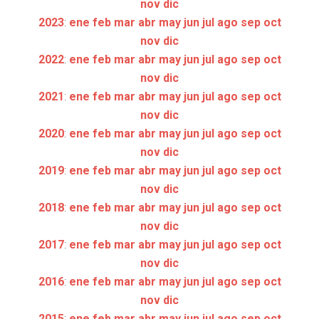
nov
dic
2023
:
ene
feb
mar
abr
may
jun
jul
ago
sep
oct
nov
dic
2022
:
ene
feb
mar
abr
may
jun
jul
ago
sep
oct
nov
dic
2021
:
ene
feb
mar
abr
may
jun
jul
ago
sep
oct
nov
dic
2020
:
ene
feb
mar
abr
may
jun
jul
ago
sep
oct
nov
dic
2019
:
ene
feb
mar
abr
may
jun
jul
ago
sep
oct
nov
dic
2018
:
ene
feb
mar
abr
may
jun
jul
ago
sep
oct
nov
dic
2017
:
ene
feb
mar
abr
may
jun
jul
ago
sep
oct
nov
dic
2016
:
ene
feb
mar
abr
may
jun
jul
ago
sep
oct
nov
dic
2015
:
ene
feb
mar
abr
may
jun
jul
ago
sep
oct