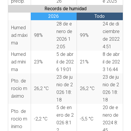
precip.
26
e 2025
Records de humidad
2026
Todo
28 de e
24 de di
Humed
nero de
ciembre
ad máxi
98%
99%
2026 1
de 2022
ma
2:05
4:51
Humed
5 de abr
8 de abr
ad míni
23%
il de 202
21%
il de 202
ma
6 19:01
3 16:44
23 de ju
23 de ju
Pto. de
nio de 2
nio de 2
rocío m
26,2 °C
26,2 °C
026 18:
026 18:
áximo
18
18
5 de en
20 de e
Pto. de
ero de 2
nero de
rocío m
-2,2 °C
-5,5 °C
026 8:1
2024 8:
ínimo
2
45