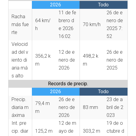
2026
Todo
11 de fe
26 de e
Racha
64 km/
brero d
nero de
más fue
70 km/h
h
e 2026
2025 7:
rte
16:02
52
Velocid
ad del v
12 de e
26 de e
356,2 k
498,2 k
iento di
nero de
nero de
m
m
aria má
2026
2025
s alto
Records de precip.
2026
Todo
Precip.
26 de e
23 de a
79,4 m
diaria m
nero de
83 mm
bril de 2
m
áxima
2026
023
Int. pre
12 de m
19 de o
cip. diar
125,2 m
ayo de
303,2 m
ctubre d