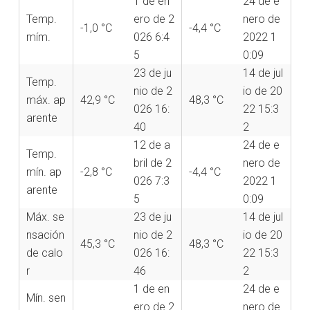
1 de en
24 de e
Temp.
ero de 2
nero de
-1,0 °C
-4,4 °C
mím.
026 6:4
2022 1
5
0:09
23 de ju
14 de jul
Temp.
nio de 2
io de 20
máx. ap
42,9 °C
48,3 °C
026 16:
22 15:3
arente
40
2
12 de a
24 de e
Temp.
bril de 2
nero de
mín. ap
-2,8 °C
-4,4 °C
026 7:3
2022 1
arente
5
0:09
Máx. se
23 de ju
14 de jul
nsación
nio de 2
io de 20
45,3 °C
48,3 °C
de calo
026 16:
22 15:3
r
46
2
1 de en
24 de e
Mín. sen
ero de 2
nero de