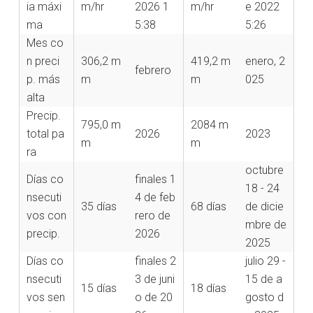
ia máxi
m/hr
2026 1
m/hr
e 2022
ma
5:38
5:26
Mes co
n preci
306,2 m
419,2 m
enero, 2
febrero
p. más
m
m
025
alta
Precip.
795,0 m
2084 m
total pa
2026
2023
m
m
ra
octubre
Días co
finales
1
18 - 24
nsecuti
4 de feb
35 días
68 días
de dicie
vos con
rero de
mbre de
precip.
2026
2025
Días co
finales
2
julio 29 -
nsecuti
3 de juni
15 de a
15 días
18 días
vos sen
o de 20
gosto d