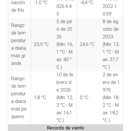
sación
-1,0 °C
-4,4 °C
026 6:4
2022 1
de frío
5
0:09
5 de juli
8 de ag
Rango
o de 20
osto de
de tem
26
2023
peratur
23,9 °C
(Min: 16,
24,6 °C
(Min: 13,
a diaria
1 °C - M
1 °C - M
más gr
ax: 40 °
ax: 37,7
ande
C )
°C )
10 de fe
2 de en
Rango
brero d
ero de 1
de tem
e 2026
970
peratur
1,8 °C
(Min: 12,
0 °C
(Min: 18,
a diaria
3 °C - M
2 °C - M
más pe
ax: 14,1
ax: 18,2
queno
°C )
°C )
Records de viento