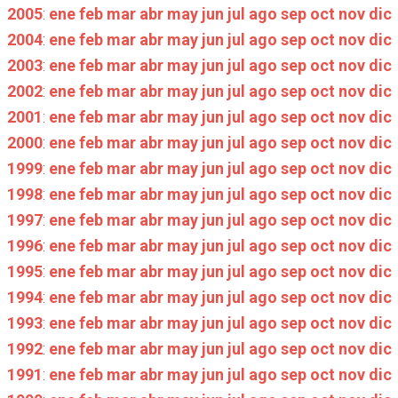
2005
:
ene
feb
mar
abr
may
jun
jul
ago
sep
oct
nov
dic
2004
:
ene
feb
mar
abr
may
jun
jul
ago
sep
oct
nov
dic
2003
:
ene
feb
mar
abr
may
jun
jul
ago
sep
oct
nov
dic
2002
:
ene
feb
mar
abr
may
jun
jul
ago
sep
oct
nov
dic
2001
:
ene
feb
mar
abr
may
jun
jul
ago
sep
oct
nov
dic
2000
:
ene
feb
mar
abr
may
jun
jul
ago
sep
oct
nov
dic
1999
:
ene
feb
mar
abr
may
jun
jul
ago
sep
oct
nov
dic
1998
:
ene
feb
mar
abr
may
jun
jul
ago
sep
oct
nov
dic
1997
:
ene
feb
mar
abr
may
jun
jul
ago
sep
oct
nov
dic
1996
:
ene
feb
mar
abr
may
jun
jul
ago
sep
oct
nov
dic
1995
:
ene
feb
mar
abr
may
jun
jul
ago
sep
oct
nov
dic
1994
:
ene
feb
mar
abr
may
jun
jul
ago
sep
oct
nov
dic
1993
:
ene
feb
mar
abr
may
jun
jul
ago
sep
oct
nov
dic
1992
:
ene
feb
mar
abr
may
jun
jul
ago
sep
oct
nov
dic
1991
:
ene
feb
mar
abr
may
jun
jul
ago
sep
oct
nov
dic