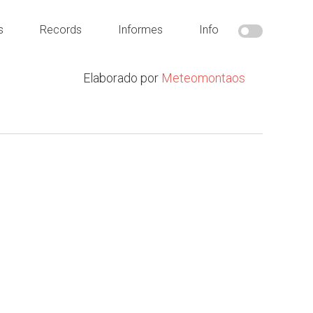
s
Records
Informes
Info
Elaborado por
Meteomontaos