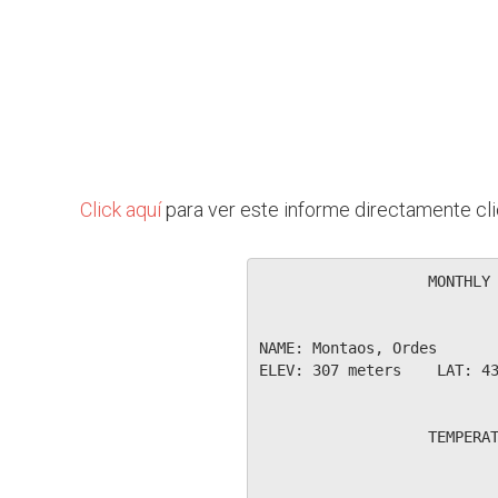
Click aquí
para ver este informe directamente cl
                   MONTHLY 
NAME: Montaos, Ordes       
ELEV: 307 meters    LAT: 43
                   TEMPERAT
                           