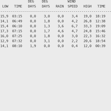
              DEG    DEG          WIND                  
 LOW   TIME   DAYS   DAYS   RAIN  SPEED   HIGH   TIME   
--------------------------------------------------------
15,9  03:15    0,0    3,0    0,0    3,4   19,0  18:19   
14,1  06:49    0,0    1,8    0,0    4,2   26,8  12:38   
15,4  06:10    0,0    1,3    3,6    6,7   33,3  19:09   
17,3  07:15    0,0    1,7    4,6    4,7   24,8  15:46   
16,0  07:25    0,0    1,8    0,0    3,0   22,3  16:32   
12,9  07:32    0,0    3,1    0,0    2,2   20,6  18:54   
14,1  08:10    1,9    0,0    0,0    0,4   12,0  00:39   