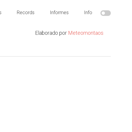
s
Records
Informes
Info
Elaborado por
Meteomontaos