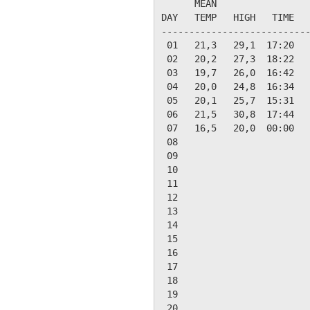
      MEAN                 
DAY   TEMP   HIGH   TIME   
---------------------------
 01   21,3   29,1  17:20   
 02   20,2   27,3  18:22   
 03   19,7   26,0  16:42   
 04   20,0   24,8  16:34   
 05   20,1   25,7  15:31   
 06   21,5   30,8  17:44   
 07   16,5   20,0  00:00   
 08

 09

 10

 11

 12

 13

 14

 15

 16

 17

 18

 19

 20
