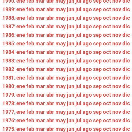
1990
:
ene
feb
mar
abr
may
jun
jul
ago
sep
oct
nov
dic
1989
:
ene
feb
mar
abr
may
jun
jul
ago
sep
oct
nov
dic
1988
:
ene
feb
mar
abr
may
jun
jul
ago
sep
oct
nov
dic
1987
:
ene
feb
mar
abr
may
jun
jul
ago
sep
oct
nov
dic
1986
:
ene
feb
mar
abr
may
jun
jul
ago
sep
oct
nov
dic
1985
:
ene
feb
mar
abr
may
jun
jul
ago
sep
oct
nov
dic
1984
:
ene
feb
mar
abr
may
jun
jul
ago
sep
oct
nov
dic
1983
:
ene
feb
mar
abr
may
jun
jul
ago
sep
oct
nov
dic
1982
:
ene
feb
mar
abr
may
jun
jul
ago
sep
oct
nov
dic
1981
:
ene
feb
mar
abr
may
jun
jul
ago
sep
oct
nov
dic
1980
:
ene
feb
mar
abr
may
jun
jul
ago
sep
oct
nov
dic
1979
:
ene
feb
mar
abr
may
jun
jul
ago
sep
oct
nov
dic
1978
:
ene
feb
mar
abr
may
jun
jul
ago
sep
oct
nov
dic
1977
:
ene
feb
mar
abr
may
jun
jul
ago
sep
oct
nov
dic
1976
:
ene
feb
mar
abr
may
jun
jul
ago
sep
oct
nov
dic
1975
:
ene
feb
mar
abr
may
jun
jul
ago
sep
oct
nov
dic