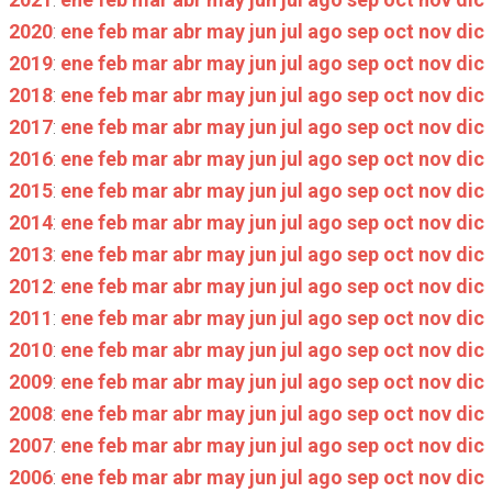
2020
:
ene
feb
mar
abr
may
jun
jul
ago
sep
oct
nov
dic
2019
:
ene
feb
mar
abr
may
jun
jul
ago
sep
oct
nov
dic
2018
:
ene
feb
mar
abr
may
jun
jul
ago
sep
oct
nov
dic
2017
:
ene
feb
mar
abr
may
jun
jul
ago
sep
oct
nov
dic
2016
:
ene
feb
mar
abr
may
jun
jul
ago
sep
oct
nov
dic
2015
:
ene
feb
mar
abr
may
jun
jul
ago
sep
oct
nov
dic
2014
:
ene
feb
mar
abr
may
jun
jul
ago
sep
oct
nov
dic
2013
:
ene
feb
mar
abr
may
jun
jul
ago
sep
oct
nov
dic
2012
:
ene
feb
mar
abr
may
jun
jul
ago
sep
oct
nov
dic
2011
:
ene
feb
mar
abr
may
jun
jul
ago
sep
oct
nov
dic
2010
:
ene
feb
mar
abr
may
jun
jul
ago
sep
oct
nov
dic
2009
:
ene
feb
mar
abr
may
jun
jul
ago
sep
oct
nov
dic
2008
:
ene
feb
mar
abr
may
jun
jul
ago
sep
oct
nov
dic
2007
:
ene
feb
mar
abr
may
jun
jul
ago
sep
oct
nov
dic
2006
:
ene
feb
mar
abr
may
jun
jul
ago
sep
oct
nov
dic